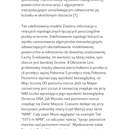
powierzchni terenu wraz z algorytmem
interpolacyjnym umożliwiającym odtworzenie jej
kształtu w określonym obszarze [1].
Tak zdefiniowany modèle Zawiera informacje o
relacjach topologicznych łączących poszczególne
punkty w terenie. Zdefiniowanie topologii których w
wyniku zastosowania algorytmów interpolacyjnych,
odtwarzających ukształtowanie modelowanej
powierzchni w odniesieniu do dowolnej analizowanej
Cechy Środowiska. Im wartości są bliżej siebie, tym
zbocze jest bardziej Strome. 8 Obniżenie Linii
grzbietowej między dwoma wierzchołkami à przełęcz)
(4-przełęcz wyżej Położona 5-przełęcz niżej Położona
Poziomice wyznaczają wysokość bezwzględną, un
Więc liczoną OD poziomu morza. Jeśli na Mapie
zaznaczony jest szczyt, à zazwyczaj znajduje się przy
NIM Liczba wyrażająca jego wysokość bezwzględną.
Oznacza ONA, Jak Wysoko nad poziomem morza
znajduje się Dane Miejsce. Czasami dodaje się przy
korzystam jednostkę miary (czyli Metry) oraz skrót
“NPM”. Cały zapis Może wyglądać na exemple Tak
“1015 m NPM”, co odczytać należy: “tysiąc piętnaście
metrów nad poziomem morza”. Wyobrażenie sobie