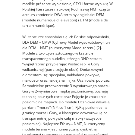
modèle présente wyniesienie, CZYLI-forme wypukłą W
Polskiej literaturze naukowej Pod nazwą NMT często
acteurs zamiennie DWA terminy angielskie: DEM
(modèle numérique d`élévation) i DTM (modèle de
terrain numérique).
W literaturze sposobów się ich Polskie odpowiedniki,
DLA DEM – CMW (Cyfrowy Model wysokościowy), un
dla DTM – NMT (numeryczny Model terenu) [2].
Modèle z tworzywa sztucznego w kształcie
transparentnego pudełka, którego DNO zostało
“wypiętrzone” przybierając Postać repliki Góry
wulkanicznej (patrz: zdjęcie obok). Dodatkowymi
elementami są: specjalna, nakładana pokrywa,
marqueur oraz naklejana linijka. Uczniowie, poprzez
Samodzielne przetworzenie 3-wymiarowego obrazu
Góry w 2-wymiarową mapkę poziomicową, poznają
technikę pour tych carte oraz Pojęcie je znaczenie
poziomic na mapach. Do modelu Uczniowie wlewają
partiami “morze” (NP. co 1 cm), RyR ą poziomice na
granicy morza i Góry, a Następnie odwzorowują na
transparentnej pokrywie całą mapkę (wszystkie
poziomice). Najlepsze Efekty… NMT, Numeryczny
modèle terenu – jest numeryczną, dyskretną
(punktową) reprezentacją wysokości topograficznej