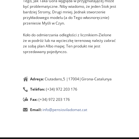
Tego, Jak Taka Góra wygląda w przygniatającej może
być problematyczne. Niby wiadomo, że jeden Stok jest
bardziej Stromy, Drugi mniej. Jednak stworzenie
przykładowego modelu (a do Tego własnoręcznie)
przeniesie Myśli w Czyn.
Koło do odmierzania odległości z licznikiem-Zielone
że w podróż lub na wycieczkę terenową należy zabrać
ze sobą plan Albo mapę; Ten produkt nie jest
sprzedawany pojedynczo.
Adreça:
Ciutadans,5 |17004|Girona-Catalunya
Telèfon:
(+34) 972 203 176
Fax:
(+34) 972 203 176
Email:
info@pensioviladomat.cat