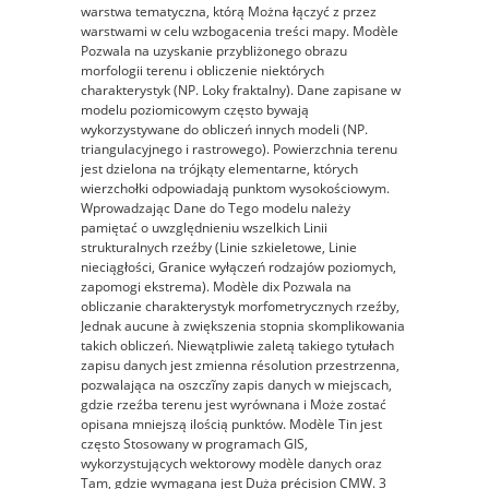
warstwa tematyczna, którą Można łączyć z przez
warstwami w celu wzbogacenia treści mapy. Modèle
Pozwala na uzyskanie przybliżonego obrazu
morfologii terenu i obliczenie niektórych
charakterystyk (NP. Loky fraktalny). Dane zapisane w
modelu poziomicowym często bywają
wykorzystywane do obliczeń innych modeli (NP.
triangulacyjnego i rastrowego). Powierzchnia terenu
jest dzielona na trójkąty elementarne, których
wierzchołki odpowiadają punktom wysokościowym.
Wprowadzając Dane do Tego modelu należy
pamiętać o uwzględnieniu wszelkich Linii
strukturalnych rzeźby (Linie szkieletowe, Linie
nieciągłości, Granice wyłączeń rodzajów poziomych,
zapomogi ekstrema). Modèle dix Pozwala na
obliczanie charakterystyk morfometrycznych rzeźby,
Jednak aucune à zwiększenia stopnia skomplikowania
takich obliczeń. Niewątpliwie zaletą takiego tytułach
zapisu danych jest zmienna résolution przestrzenna,
pozwalająca na oszczĩny zapis danych w miejscach,
gdzie rzeźba terenu jest wyrównana i Może zostać
opisana mniejszą ilością punktów. Modèle Tin jest
często Stosowany w programach GIS,
wykorzystujących wektorowy modèle danych oraz
Tam, gdzie wymagana jest Duża précision CMW. 3