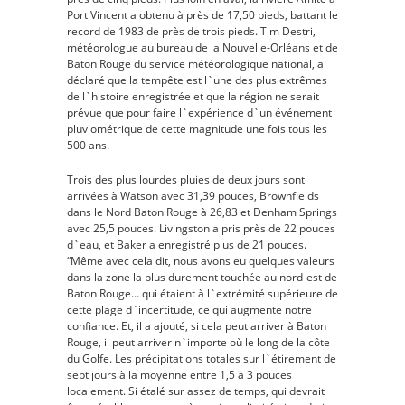
Port Vincent a obtenu à près de 17,50 pieds, battant le
record de 1983 de près de trois pieds. Tim Destri,
météorologue au bureau de la Nouvelle-Orléans et de
Baton Rouge du service météorologique national, a
déclaré que la tempête est l`une des plus extrêmes
de l`histoire enregistrée et que la région ne serait
prévue que pour faire l`expérience d`un événement
pluviométrique de cette magnitude une fois tous les
500 ans.
Trois des plus lourdes pluies de deux jours sont
arrivées à Watson avec 31,39 pouces, Brownfields
dans le Nord Baton Rouge à 26,83 et Denham Springs
avec 25,5 pouces. Livingston a pris près de 22 pouces
d`eau, et Baker a enregistré plus de 21 pouces.
“Même avec cela dit, nous avons eu quelques valeurs
dans la zone la plus durement touchée au nord-est de
Baton Rouge… qui étaient à l`extrémité supérieure de
cette plage d`incertitude, ce qui augmente notre
confiance. Et, il a ajouté, si cela peut arriver à Baton
Rouge, il peut arriver n`importe où le long de la côte
du Golfe. Les précipitations totales sur l`étirement de
sept jours à la moyenne entre 1,5 à 3 pouces
localement. Si étalé sur assez de temps, qui devrait