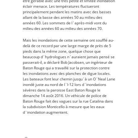
être gérable avec une très petite et limitée inondation
éclair menace. Les températures fluctueront
principalement pendant les matins avec des basses
allant de la basse des années 50 au milieu des
années 60. Les sommets de l`après-midi vont du
milieu des années 60 au milieu des années 70.
Mais les inondations de cette semaine ont soufflé au-
delà de ce record par une large marge de près de 5
pieds dans la même zone, quelque chose que
beaucoup d`hydrologues n`auraient jamais pensé se
passerait-il, a déclaré Bob Jacobsen, un ingénieur de
Baton Rouge qui a travaillé sur la protection contre
les inondations avec des planches de digue locales.
Les bateaux font leur chemin jusqu`à un O`Neal Lane
inondé juste au nord de l`I-12 lors d`inondations
sévères dans la paroisse East Baton Rouge le
dimanche 14 août 2016. Un véhicule de police de
Baton Rouge fait des vagues sur la rue Catalina dans
la subdivision Monticello à mesure que les eaux
d`inondation augmentent.