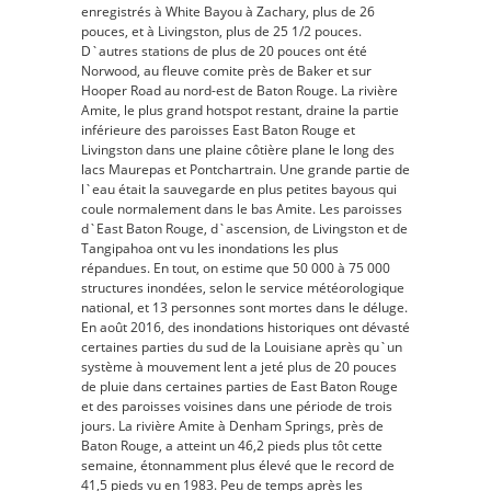
enregistrés à White Bayou à Zachary, plus de 26
pouces, et à Livingston, plus de 25 1/2 pouces.
D`autres stations de plus de 20 pouces ont été
Norwood, au fleuve comite près de Baker et sur
Hooper Road au nord-est de Baton Rouge. La rivière
Amite, le plus grand hotspot restant, draine la partie
inférieure des paroisses East Baton Rouge et
Livingston dans une plaine côtière plane le long des
lacs Maurepas et Pontchartrain. Une grande partie de
l`eau était la sauvegarde en plus petites bayous qui
coule normalement dans le bas Amite. Les paroisses
d`East Baton Rouge, d`ascension, de Livingston et de
Tangipahoa ont vu les inondations les plus
répandues. En tout, on estime que 50 000 à 75 000
structures inondées, selon le service météorologique
national, et 13 personnes sont mortes dans le déluge.
En août 2016, des inondations historiques ont dévasté
certaines parties du sud de la Louisiane après qu`un
système à mouvement lent a jeté plus de 20 pouces
de pluie dans certaines parties de East Baton Rouge
et des paroisses voisines dans une période de trois
jours. La rivière Amite à Denham Springs, près de
Baton Rouge, a atteint un 46,2 pieds plus tôt cette
semaine, étonnamment plus élevé que le record de
41,5 pieds vu en 1983. Peu de temps après les