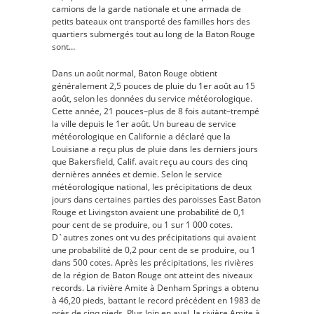
camions de la garde nationale et une armada de
petits bateaux ont transporté des familles hors des
quartiers submergés tout au long de la Baton Rouge
sont…
Dans un août normal, Baton Rouge obtient
généralement 2,5 pouces de pluie du 1er août au 15
août, selon les données du service météorologique.
Cette année, 21 pouces–plus de 8 fois autant–trempé
la ville depuis le 1er août. Un bureau de service
météorologique en Californie a déclaré que la
Louisiane a reçu plus de pluie dans les derniers jours
que Bakersfield, Calif. avait reçu au cours des cinq
dernières années et demie. Selon le service
météorologique national, les précipitations de deux
jours dans certaines parties des paroisses East Baton
Rouge et Livingston avaient une probabilité de 0,1
pour cent de se produire, ou 1 sur 1 000 cotes.
D`autres zones ont vu des précipitations qui avaient
une probabilité de 0,2 pour cent de se produire, ou 1
dans 500 cotes. Après les précipitations, les rivières
de la région de Baton Rouge ont atteint des niveaux
records. La rivière Amite à Denham Springs a obtenu
à 46,20 pieds, battant le record précédent en 1983 de
près de cinq pieds. Plus loin en aval, la rivière Amite à